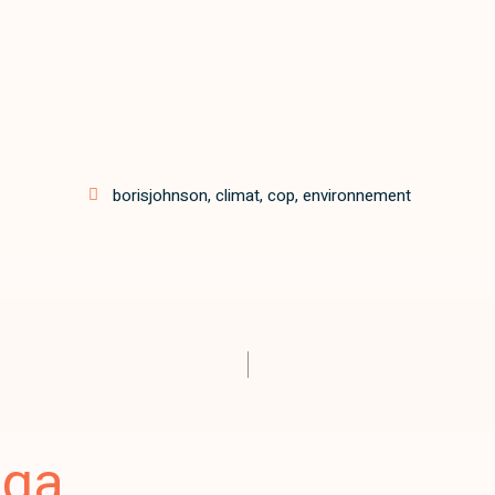
borisjohnson
,
climat
,
cop
,
environnement
aga