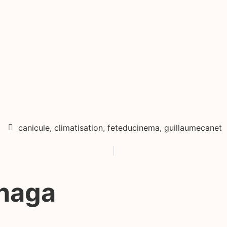
canicule
,
climatisation
,
feteducinema
,
guillaumecanet
anaga