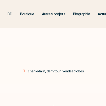
BD
Boutique
Autres projets
Biographie
Actua
charliedalin
,
demitour
,
vendeeglobes