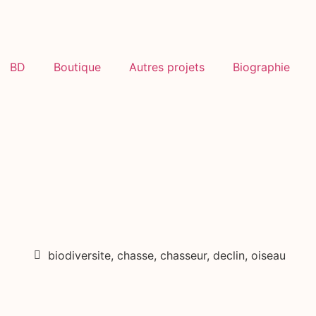
BD
Boutique
Autres projets
Biographie
biodiversite
,
chasse
,
chasseur
,
declin
,
oiseau