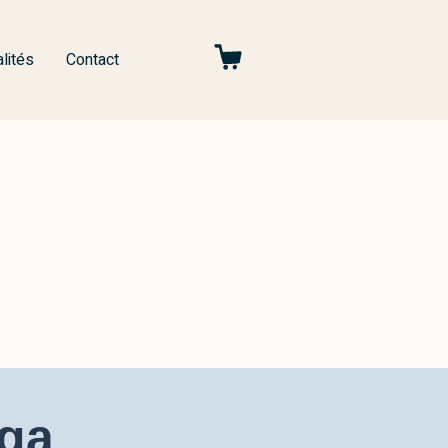
lités
Contact
aga