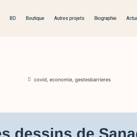
BD
Boutique
Autres projets
Biographie
Actua
covid
,
economie
,
gestesbarrieres
s dessins de San