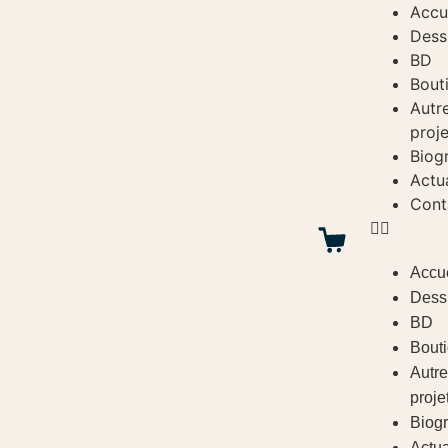
Accu
Dess
BD
Bout
Autr
proje
Biog
Actua
Cont
Accue
Dess
BD
Bout
Autre
proje
Biog
Actua