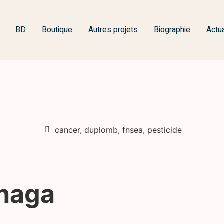
BD
Boutique
Autres projets
Biographie
Actua
cancer
,
duplomb
,
fnsea
,
pesticide
anaga