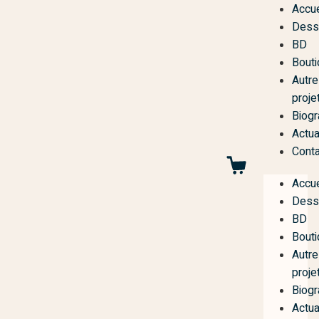
Accue
Dess
BD
Bouti
Autre
proje
Biogr
Actua
Conta
Accue
Dess
BD
Bouti
Autre
proje
Biogr
Actua