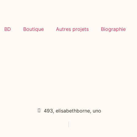
BD
Boutique
Autres projets
Biographie
493
,
elisabethborne
,
uno