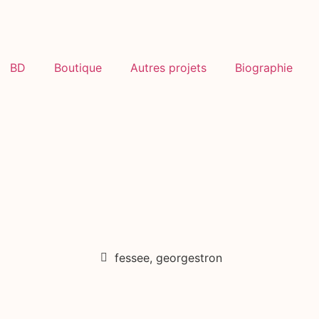
BD
Boutique
Autres projets
Biographie
fessee
,
georgestron