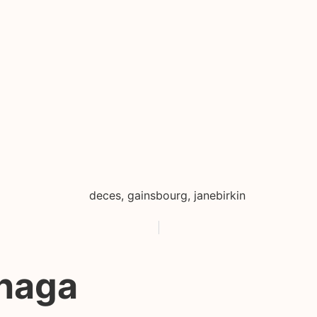
deces
,
gainsbourg
,
janebirkin
anaga