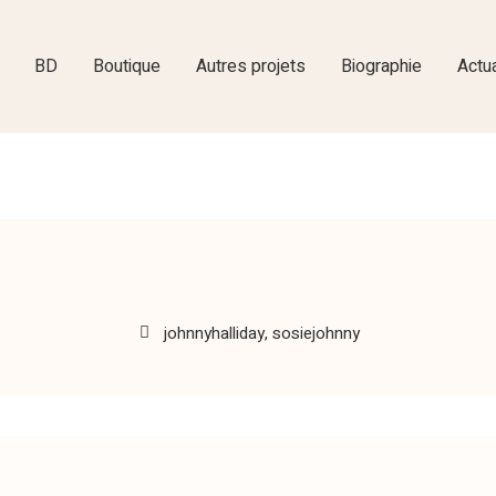
BD
Boutique
Autres projets
Biographie
Actua
johnnyhalliday
,
sosiejohnny