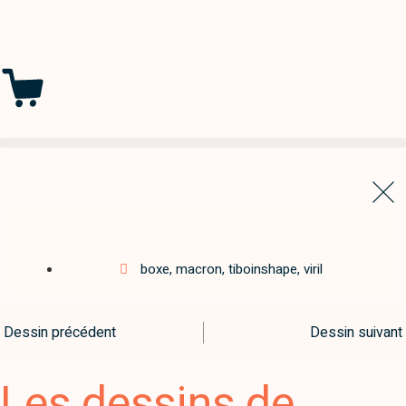
boxe
,
macron
,
tiboinshape
,
viril
Dessin précédent
Dessin suivant
Les dessins de