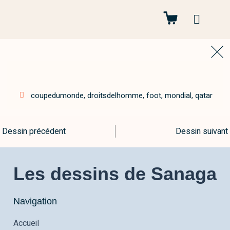
Autres projets
coupedumonde
,
droitsdelhomme
,
foot
,
mondial
,
qatar
Dessin précédent
Dessin suivant
Les dessins de Sanaga
Navigation
Accueil