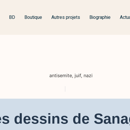
BD
Boutique
Autres projets
Biographie
Actua
antisemite
,
juif
,
nazi
s dessins de San