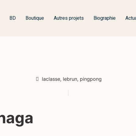
BD
Boutique
Autres projets
Biographie
Actua
laclasse
,
lebrun
,
pingpong
anaga