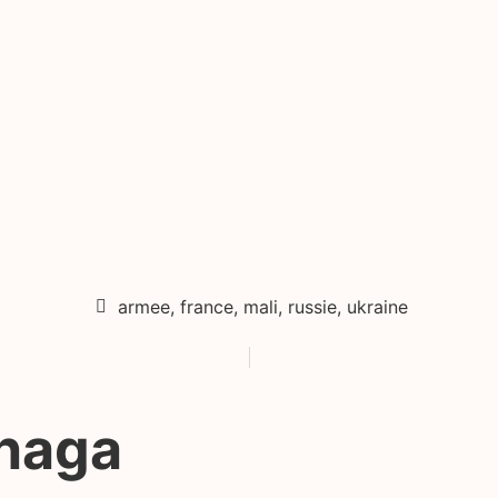
armee
,
france
,
mali
,
russie
,
ukraine
anaga