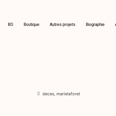
BD
Boutique
Autres projets
Biographie
deces
,
marielaforet